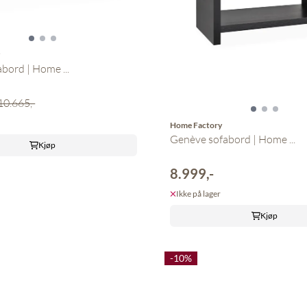
y
bord | Home ...
10.665,-
Home Factory
Genève sofabord | Home ...
Kjøp
8.999,-
Ikke på lager
Kjøp
-10%