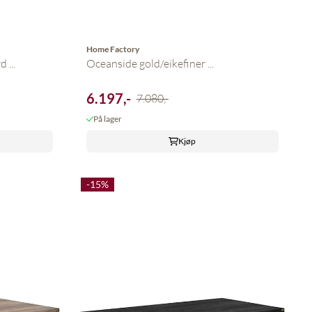
Home Factory
 ...
Oceanside gold/eikefiner ...
6.197,-
7.080,-
På lager
Kjøp
-15%