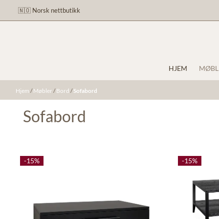
Hopp til innhold
🇳🇴 Norsk nettbutikk
HJEM
MØBL
Hjem
/
Møbler
/
Bord
/
Sofabord
Sofabord
-15%
-15%