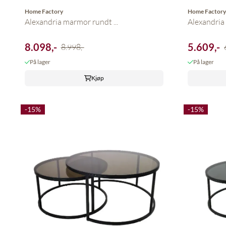
Home Factory
Home Factor
Alexandria marmor rundt ...
Alexandria 
8.098,-
5.609,-
8.998,-
På lager
På lager
Kjøp
-15%
-15%