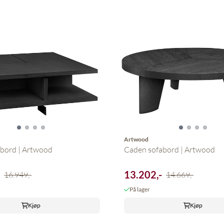
Artwood
Caden sofabord | Artwood
bord | Artwood
13.202,-
-
14.669,-
16.949,-
På lager
Kjøp
Kjøp