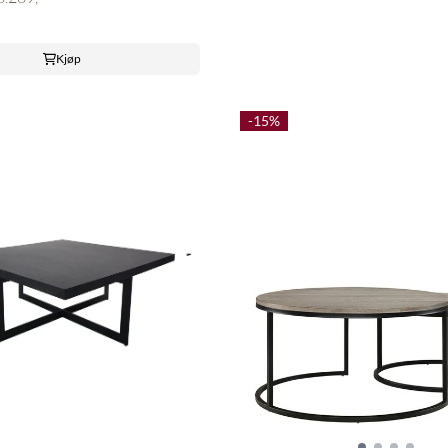
Kjøp
-15%