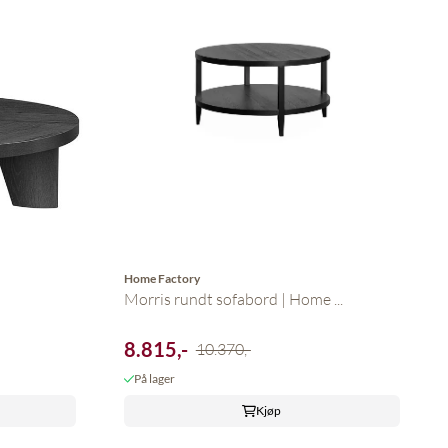
Home Factory
Morris rundt sofabord | Home ...
8.815,-
10.370,-
På lager
Kjøp