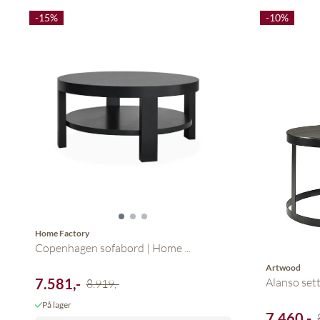
-15%
-10%
Home Factory
Copenhagen sofabord | Home ...
Artwood
7.581,-
Alanso sett
8.919,-
På lager
7.460,-