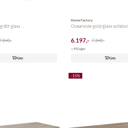
y
Home Factory
rått glass ...
Oceanside gold/glass sofabord
6.197,-
7.590,-
7.390,-
På lager
Kjøp
Kjøp
-15%