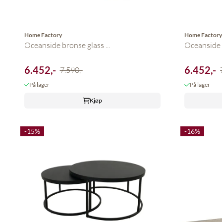
Home Factory
Home Factor
Oceanside bronse glass ...
Oceanside g
6.452,-
6.452,-
7.590,-
På lager
På lager
Kjøp
-15%
-16%