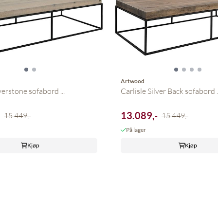
Artwood
lverstone sofabord ...
Carlisle Silver Back sofabord ..
-
13.089,-
15.449,-
15.449,-
På lager
Kjøp
Kjøp