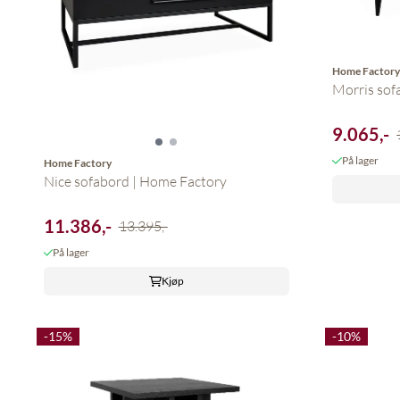
Home Factor
Morris sofa
9.065,-
På lager
Home Factory
Nice sofabord | Home Factory
11.386,-
13.395,-
På lager
Kjøp
-15%
-10%