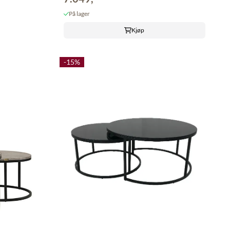
På lager
Kjøp
-15%