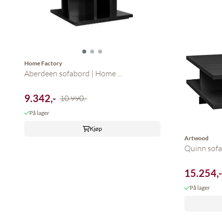
Home Factory
Aberdeen sofabord | Home ...
9.342,-
10.990,-
På lager
Kjøp
Artwood
Quinn sofa
15.254,
På lager