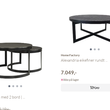
Home Factory
Alexandria eikefiner rundt ...
7.049,-
Ikke på lager
Kjøp
 med 2 bord | ...
8.289,-