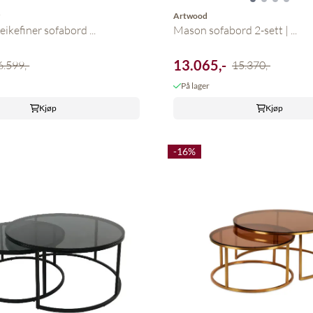
y
Artwood
eikefiner sofabord ...
Mason sofabord 2-sett | ...
13.065,-
6.599,-
15.370,-
På lager
Kjøp
Kjøp
-16%