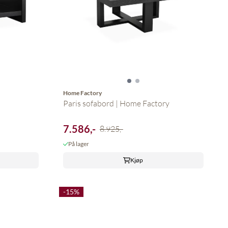
Home Factory
Paris sofabord | Home Factory
7.586,-
8.925,-
På lager
Kjøp
-15%