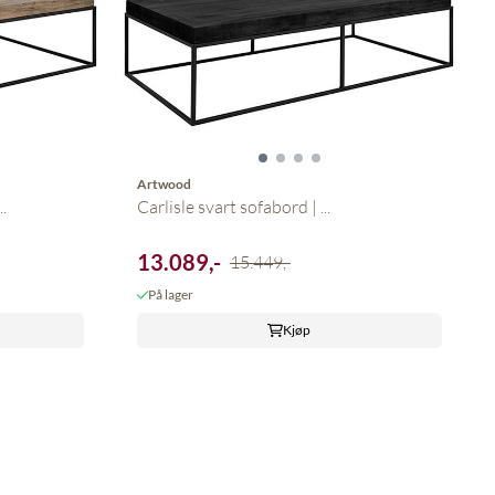
Artwood
.
Carlisle svart sofabord | ...
13.089,-
15.449,-
På lager
Kjøp