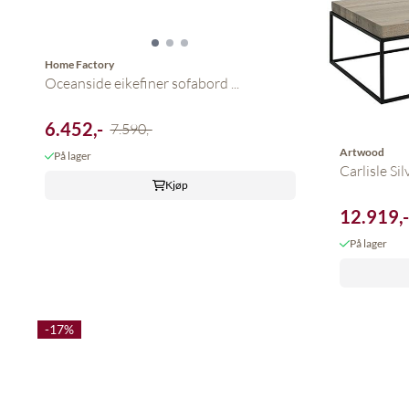
Home Factory
Oceanside eikefiner sofabord ...
6.452,-
7.590,-
Artwood
På lager
Carlisle Si
Kjøp
12.919,
På lager
-17%