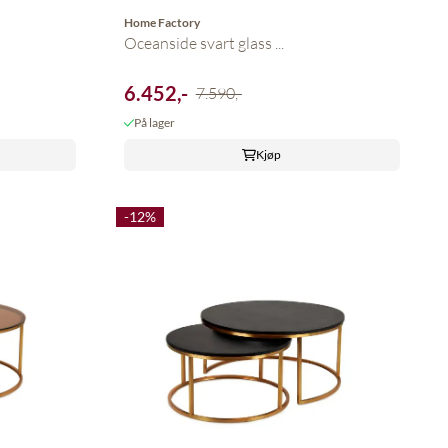
Home Factory
Oceanside svart glass ...
6.452,-
7.590,-
På lager
Kjøp
-12%