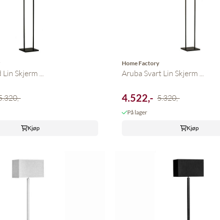
y
Home Factory
Lin Skjerm ...
Aruba Svart Lin Skjerm ...
4.522,-
5.320,-
5.320,-
På lager
Kjøp
Kjøp