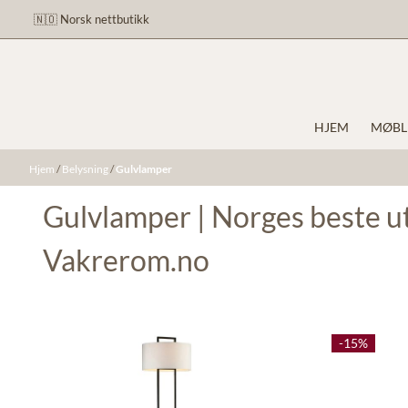
Hopp til innhold
🇳🇴 Norsk nettbutikk
HJEM
MØBL
Hjem
/
Belysning
/
Gulvlamper
Gulvlamper | Norges beste u
Vakrerom.no
-15%