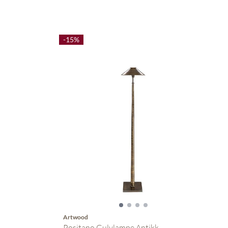
-15%
Artwood
Positano Gulvlampe Antikk ...