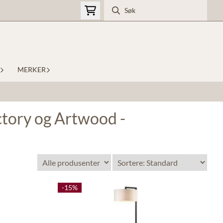
MERKER
ctory og Artwood -
-15%