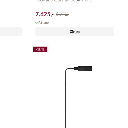
7.625,-
8.971,-
På lager
Kjøp
-10%