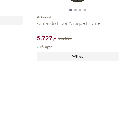
Artwood
Armando Floor Antique Bronze ...
5.727,-
6.363,-
På lager
Kjøp