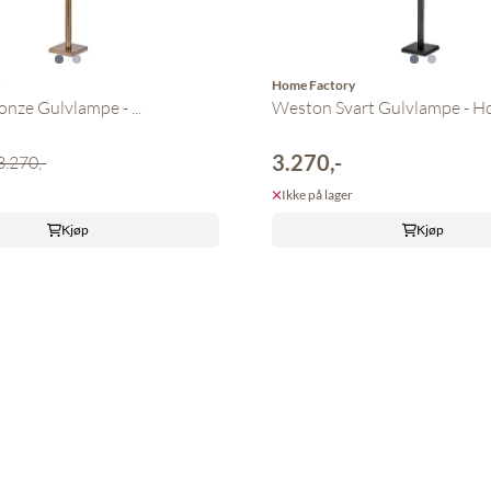
y
Home Factory
nze Gulvlampe - ...
Weston Svart Gulvlampe - Ho
3.270,-
3.270,-
Ikke på lager
Kjøp
Kjøp