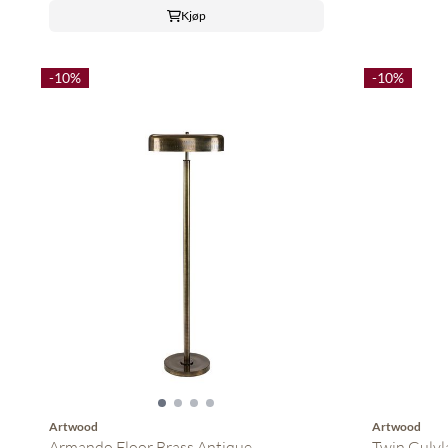
Kjøp
-10%
-10%
Artwood
Artwood
Armando Floor Brass Antique ...
Twin Gulv