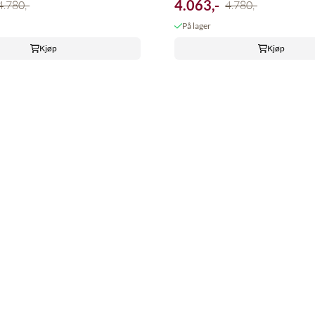
4.063,-
4.780,-
4.780,-
På lager
Kjøp
Kjøp