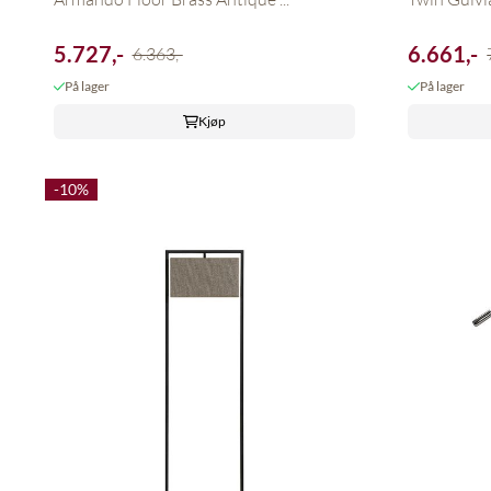
5.727,-
6.661,-
6.363,-
På lager
På lager
Kjøp
-10%