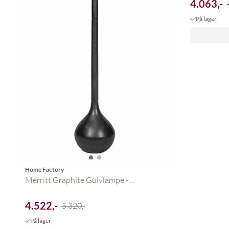
4.063,-
På lager
Home Factory
Merritt Graphite Gulvlampe - ...
4.522,-
5.320,-
På lager