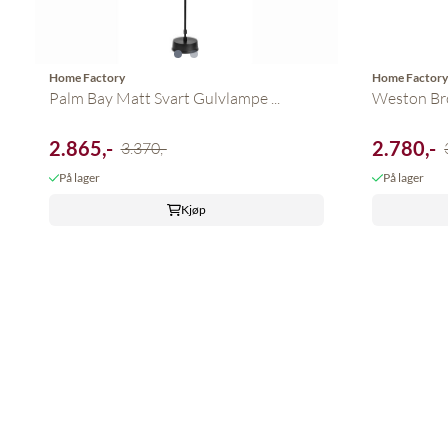
Home Factory
Home Factor
Palm Bay Matt Svart Gulvlampe ...
Weston Bro
2.865,-
2.780,-
3.370,-
På lager
På lager
Kjøp