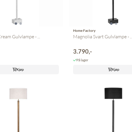
y
Home Factory
ream Gulvlampe - ...
Magnolia Svart Gulvlampe - ..
3.790,-
På lager
Kjøp
Kjøp