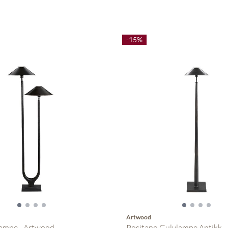
-15%
Artwood
lampe - Artwood
Positano Gulvlampe Antikk ...