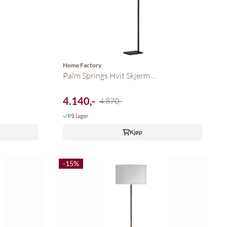
Home Factory
Palm Springs Hvit Skjerm ...
4.140,-
4.870,-
På lager
Kjøp
-15%