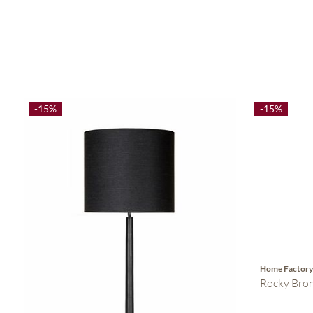
-15%
-15%
Home Factor
Rocky Bron