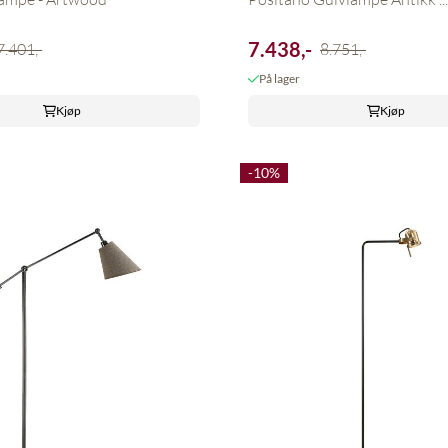
7.438,-
7.401,-
8.751,-
På lager
Kjøp
Kjøp
-10%