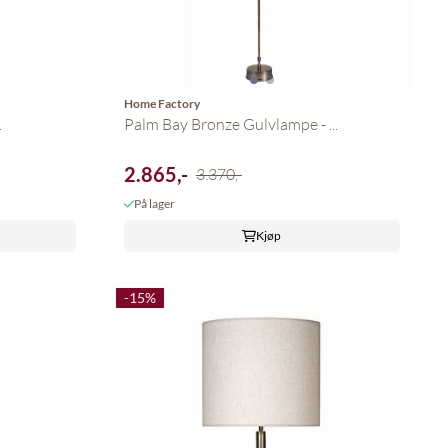
Home Factory
.
Palm Bay Bronze Gulvlampe - ...
2.865,-
3.370,-
På lager
Kjøp
-15%