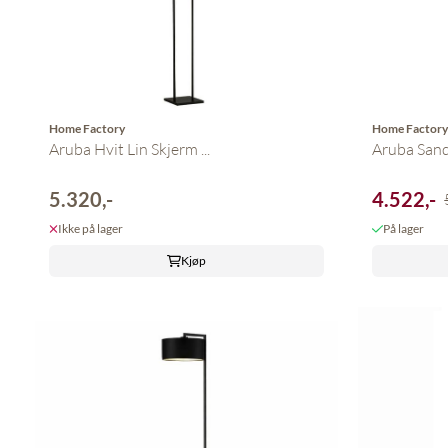
Home Factory
Home Factor
Aruba Hvit Lin Skjerm ...
Aruba Sand 
5.320,-
4.522,-
Ikke på lager
På lager
Kjøp