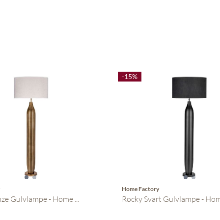
-15%
y
Home Factory
ze Gulvlampe - Home ...
Rocky Svart Gulvlampe - Home