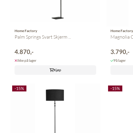
Home Factory
Home Factor
Palm Springs Svart Skjerm ...
Magnolia C
4.870,-
3.790,-
Ikke på lager
På lager
Kjøp
-15%
-15%