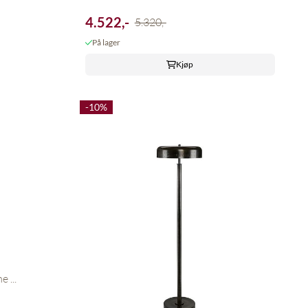
4.522,-
5.320,-
På lager
Kjøp
-10%
 ...