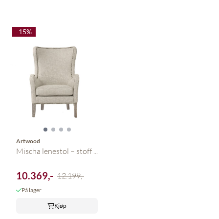
-15%
Artwood
Mischa lenestol – stoff ...
10.369,-
12.199,-
På lager
Kjøp