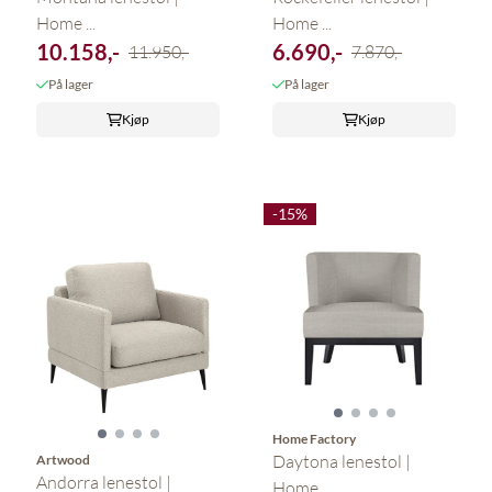
Home ...
Home ...
10.158,-
6.690,-
11.950,-
7.870,-
På lager
På lager
Kjøp
Kjøp
-15%
Home Factory
Daytona lenestol |
Artwood
Andorra lenestol |
Home ...