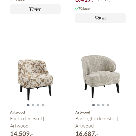
På lager
Kjøp
Kjøp
Artwood
Artwood
Fairfax lenestol |
Barrington lenestol |
Artwood
Artwood
14.509,-
16.687,-