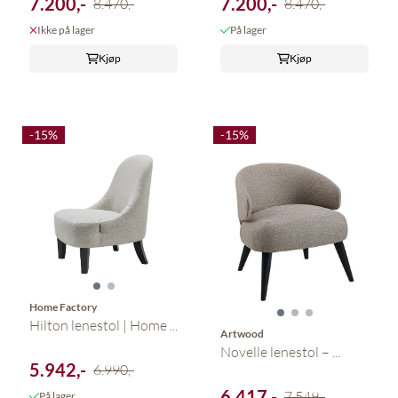
7.200,-
7.200,-
8.470,-
8.470,-
Ikke på lager
På lager
Kjøp
Kjøp
-15%
-15%
Home Factory
Hilton lenestol | Home ...
Artwood
Novelle lenestol – ...
5.942,-
6.990,-
6.417,-
7.549,-
På lager