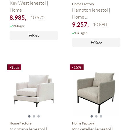
Key West lenestol |
Home Factory
Home ...
Hampton lenestol |
8.985,-
Home ...
10.570,-
9.257,-
10.890,-
På lager
På lager
Kjøp
Kjøp
-15%
-15%
Home Factory
Home Factory
Montana lenestol |
Rockefeller lenestol |