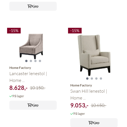
Kjøp
-15%
-15%
Home Factory
Lancaster lenestol |
Home ...
Home Factory
8.628,-
10.150,-
Swan Hill lenestol |
På lager
Home ...
9.053,-
10.650,-
Kjøp
På lager
Kjøp