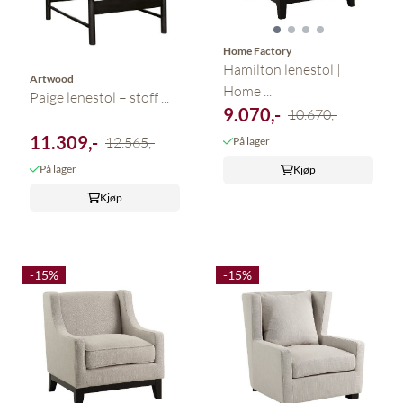
Home Factory
Hamilton lenestol |
Artwood
Home ...
Paige lenestol – stoff ...
9.070,-
10.670,-
11.309,-
12.565,-
På lager
På lager
Kjøp
Kjøp
-15%
-15%