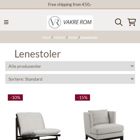
Free shipping from €50,-
Hopp til innhold
Hjem
/
Møbler
/
Stoler
/
Lenestoler
Lenestoler
-10%
-15%