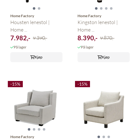
Home Factory
Home Factory
Housten lenestol |
Kingston lenestol |
Home ...
Home ...
7.982,-
8.390,-
9.390,-
9.870,-
På lager
På lager
Kjøp
Kjøp
-15%
-15%
Home Factory