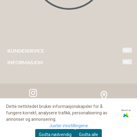
KUNDESERVICE
INFORMASJON
KONTAKT OSS
FRAKT & LEVERING
OM OSS
BYTTE & RETUR
KUNDEKLUBB VAKRE ROM
BETALING - VIPPS & KLARNA
KJØPSVILKÅR
PERSONVERN
Dette nettstedet bruker informasjonskapsler for å
Vettaliveien 4, 0781 Oslo
Følg oss på Instagram
Drevet av
fungere korrekt, analysere trafikk, personalisering av
annonser og annonsering.
Juster innstillingene
Godta nødvendig
Godta alle
95216545
POST@VAKREROM.NO