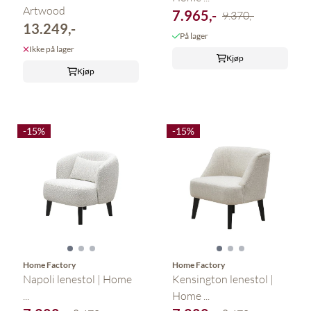
Artwood
7.965,-
9.370,-
13.249,-
På lager
Ikke på lager
Kjøp
Kjøp
-15%
-15%
Home Factory
Home Factory
Napoli lenestol | Home
Kensington lenestol |
...
Home ...