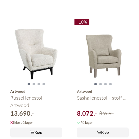
-10%
Artwood
Artwood
Russel lenestol |
Sasha lenestol – stoff ...
Artwood
13.690,-
8.072,-
8.969,-
Ikke på lager
På lager
Kjøp
Kjøp