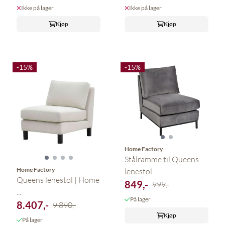
Ikke på lager
Ikke på lager
Kjøp
Kjøp
-15%
-15%
Home Factory
Stålramme til Queens
Home Factory
lenestol ...
Queens lenestol | Home
849,-
999,-
...
På lager
8.407,-
9.890,-
Kjøp
På lager