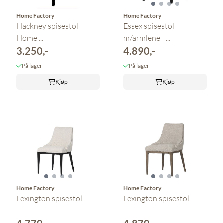
Home Factory
Home Factory
Hackney spisestol |
Essex spisestol
Home ...
m/armlene | ...
3.250,-
4.890,-
På lager
På lager
Kjøp
Kjøp
Home Factory
Home Factory
Lexington spisestol – ...
Lexington spisestol – ...
4.770,-
4.870,-