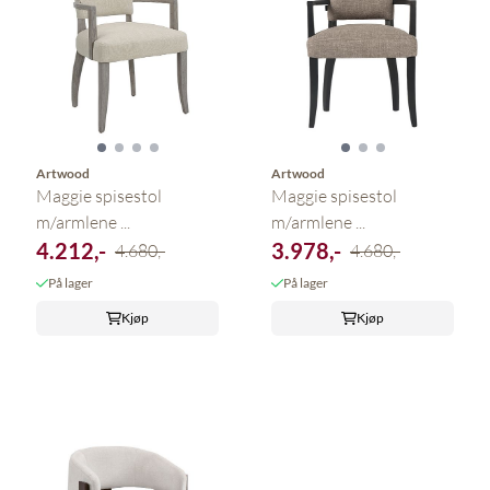
Artwood
Artwood
Maggie spisestol
Maggie spisestol
m/armlene ...
m/armlene ...
4.212,-
3.978,-
4.680,-
4.680,-
På lager
På lager
Kjøp
Kjøp