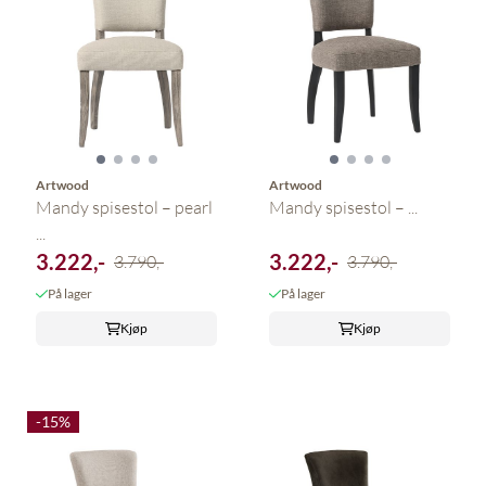
Artwood
Artwood
Mandy spisestol – pearl
Mandy spisestol – ...
...
3.222,-
3.222,-
3.790,-
3.790,-
På lager
På lager
Kjøp
Kjøp
-15%