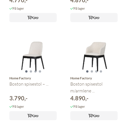
På lager
På lager
Kjøp
Kjøp
Home Factory
Home Factory
Boston spisestol – ...
Boston spisestol
m/armlene ...
3.790,-
4.890,-
På lager
På lager
Kjøp
Kjøp