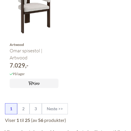
Artwood
Omar spisestol |
Artwood
7.029,-
På lager
Kjøp
1
2
3
Neste >>
Viser
1
til
25
(av
56
produkter)