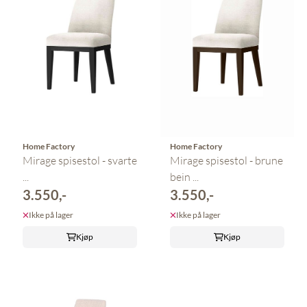
Home Factory
Home Factory
Mirage spisestol - svarte
Mirage spisestol - brune
...
bein ...
3.550,-
3.550,-
Ikke på lager
Ikke på lager
Kjøp
Kjøp