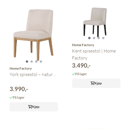
Home Factory
Kent spisestol | Home
Factory
3.490,-
Home Factory
York spisestol – natur ...
På lager
Kjøp
3.990,-
På lager
Kjøp