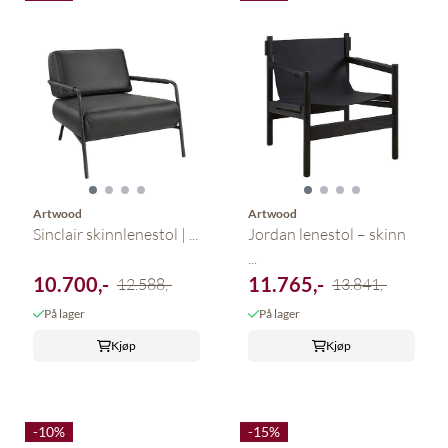
Artwood
Artwood
Sinclair skinnlenestol | ...
Jordan lenestol – skinn
...
10.700,-
11.765,-
12.588,-
13.841,-
På lager
På lager
Kjøp
Kjøp
-10%
-15%