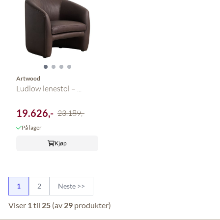
Artwood
Ludlow lenestol – ...
19.626,-
23.189,-
På lager
Kjøp
1
2
Neste >>
Viser
1
til
25
(av
29
produkter)