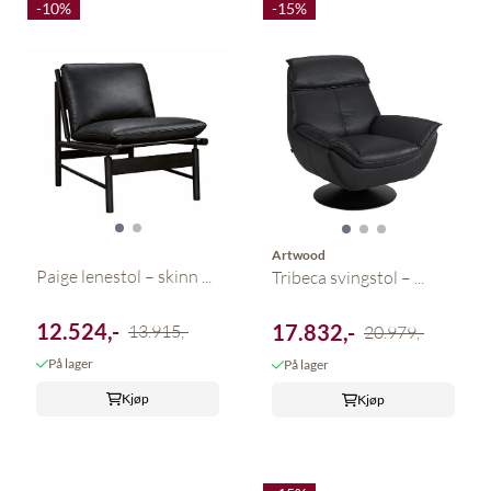
-10%
-15%
Artwood
Paige lenestol – skinn ...
Tribeca svingstol – ...
12.524,-
17.832,-
13.915,-
20.979,-
På lager
På lager
Kjøp
Kjøp