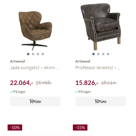
Artwood
Artwood
Jade svingstol – skinn ...
Professor lenestol – ...
22.064,-
15.826,-
25.958,-
18.619,-
På lager
På lager
Kjøp
Kjøp
-10%
-15%