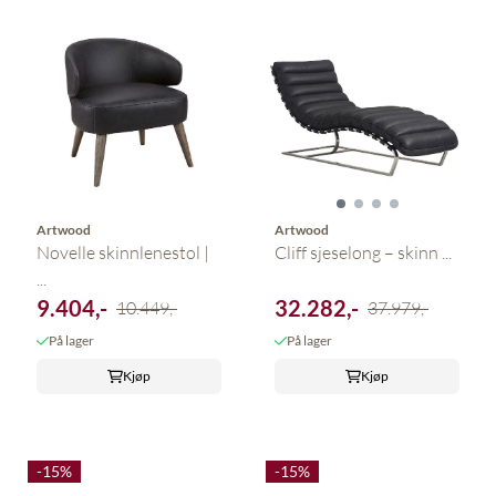
Artwood
Artwood
Novelle skinnlenestol |
Cliff sjeselong – skinn ...
...
9.404,-
32.282,-
10.449,-
37.979,-
På lager
På lager
Kjøp
Kjøp
-15%
-15%