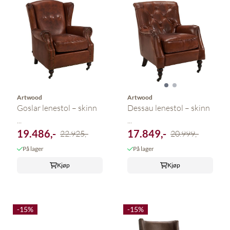
Artwood
Artwood
Goslar lenestol – skinn
Dessau lenestol – skinn
...
...
19.486,-
17.849,-
22.925,-
20.999,-
På lager
På lager
Kjøp
Kjøp
-15%
-15%