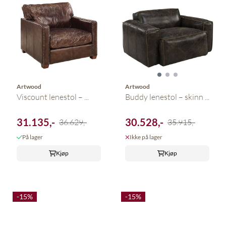
Artwood
Artwood
Viscount lenestol – ...
Buddy lenestol – skinn ...
31.135,-
30.528,-
36.629,-
35.915,-
På lager
Ikke på lager
Kjøp
Kjøp
-15%
-15%