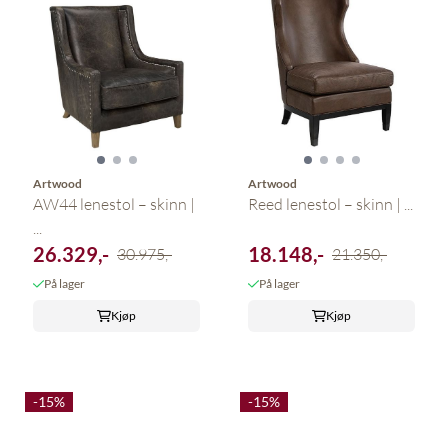
Artwood
Artwood
AW44 lenestol – skinn |
Reed lenestol – skinn | ...
...
26.329,-
18.148,-
30.975,-
21.350,-
På lager
På lager
Kjøp
Kjøp
-15%
-15%