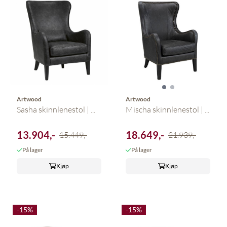
Artwood
Artwood
Sasha skinnlenestol | ...
Mischa skinnlenestol | ...
13.904,-
18.649,-
15.449,-
21.939,-
På lager
På lager
Kjøp
Kjøp
-15%
-15%