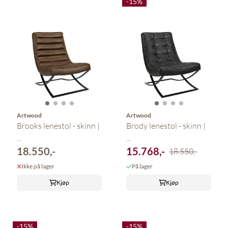
-15%
Artwood
Artwood
Brooks lenestol - skinn |
Brody lenestol - skinn |
...
...
18.550,-
15.768,-
18.550,-
Ikke på lager
På lager
Kjøp
Kjøp
-15%
-15%