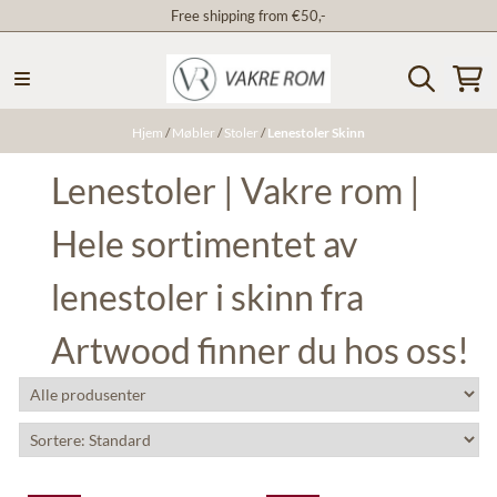
Free shipping from €50,-
Hopp til innhold
Hjem
/
Møbler
/
Stoler
/
Lenestoler Skinn
Lenestoler | Vakre rom |
Hele sortimentet av
lenestoler i skinn fra
Artwood finner du hos oss!