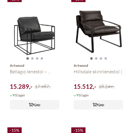
Artwood
Artwood
Bellagio lenestol – ...
Hillsdale skinnlenestol |
...
15.289,-
15.512,-
17.987,-
18.249,-
På lager
På lager
Kjøp
Kjøp
-15%
-15%