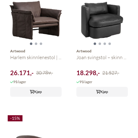
Artwood
Artwood
Joan svingstol – skinn ...
Harlem skinnlenestol | ...
18.298,-
26.171,-
21.527,-
30.789,-
På lager
På lager
Kjøp
Kjøp
-15%