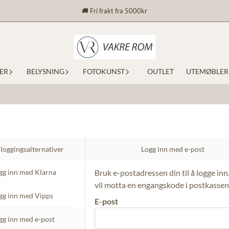
🚚 Fri frakt fra 5000kr
ER
BELYSNING
FOTOKUNST
OUTLET
UTEMØBLER
loggingsalternativer
Logg inn med e-post
gg inn med Klarna
Bruk e-postadressen din til å logge inn
vil motta en engangskode i postkassen
gg inn med Vipps
E-post
gg inn med e-post