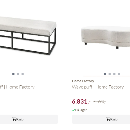
y
Home Factory
ff | Home Factory
Wave puff | Home Factory
6.831,-
7.590,-
På lager
Kjøp
Kjøp