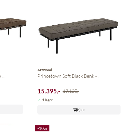
Artwood
...
Princetown Soft Black Benk - ...
15.395,-
17.105,-
På lager
Kjøp
-10%