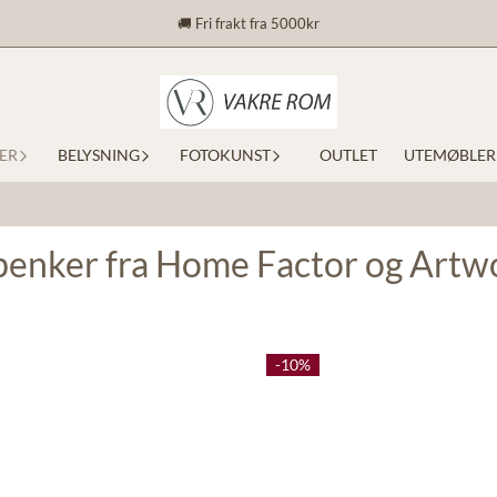
🚚 Fri frakt fra 5000kr
ER
BELYSNING
FOTOKUNST
OUTLET
UTEMØBLER
v benker fra Home Factor og Art
-10%