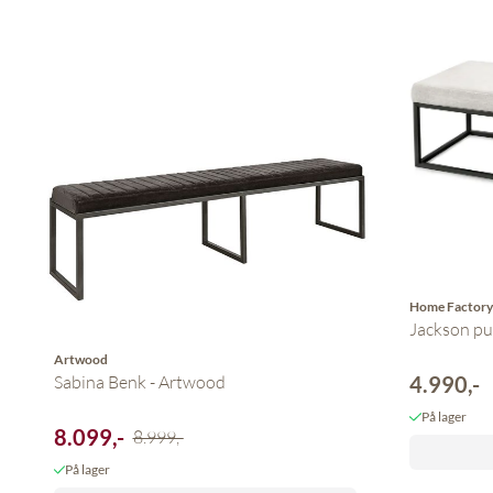
Home Factor
Jackson pu
Artwood
4.990,-
Sabina Benk - Artwood
På lager
8.099,-
8.999,-
På lager