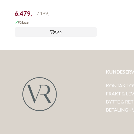
6.479,-
7.199,-
På lager
Kjøp
KUNDESERV
KONTAKT O
FRAKT & LE
BYTTE & RE
BETALING - 