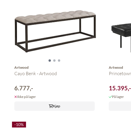
Artwood
Artwood
Cayo Benk - Artwood
Princetown 
6.777,-
15.395,
Ikke på lager
På lager
Kjøp
-10%