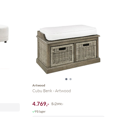
Artwood
Cubu Benk - Artwood
4.769,-
5.299,-
På lager