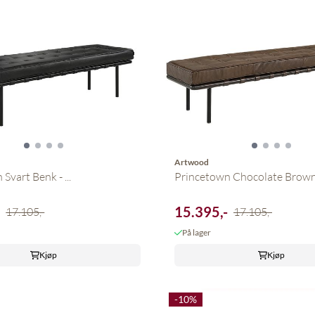
Artwood
Svart Benk - ...
Princetown Chocolate Brown 
-
15.395,-
17.105,-
17.105,-
På lager
Kjøp
Kjøp
-10%