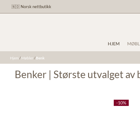
Hopp til innhold
🇳🇴 Norsk nettbutikk
HJEM
MØBL
Hjem
/
Møbler
/
Benk
Benker | Største utvalget a
-10%