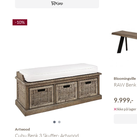
Kjøp
-10%
Bloomingville
RAW Benk -
9.999,-
Ikke på lager
Artwood
Cubu Benk 3 Skuffer- Artwood