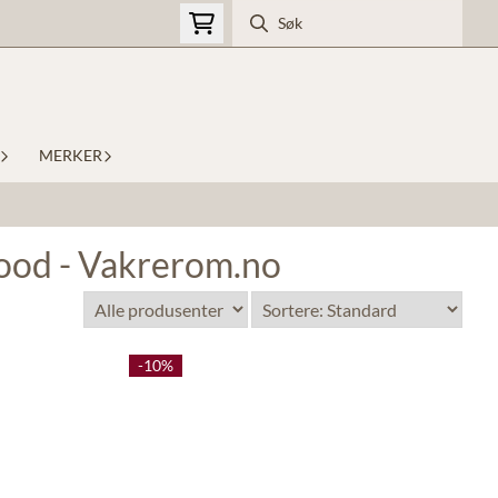
MERKER
wood - Vakrerom.no
-10%