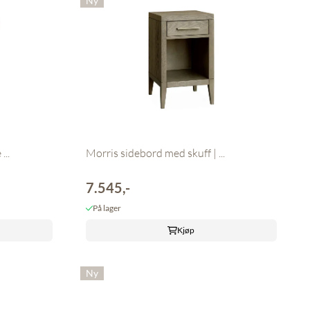
Ny
...
Morris sidebord med skuff | ...
7.545,-
På lager
Kjøp
Ny