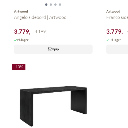
Artwood
Artwood
Angelo sidebord | Artwood
Franco sid
3.779,-
3.779,-
4.199,-
På lager
På lager
Kjøp
-10%