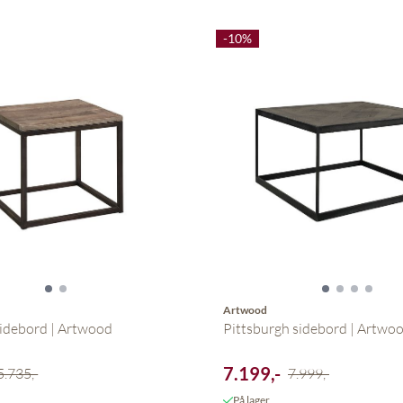
-10%
Artwood
idebord | Artwood
Pittsburgh sidebord | Artwo
7.199,-
5.735,-
7.999,-
På lager