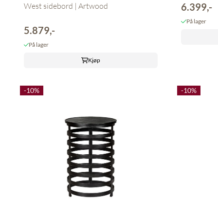
6.399,-
West sidebord | Artwood
På lager
5.879,-
På lager
Kjøp
-10%
-10%