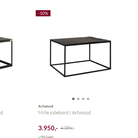
-10%
Artwood
od
Mille sidebord | Artwood
3.950,-
4.389,-
På lager