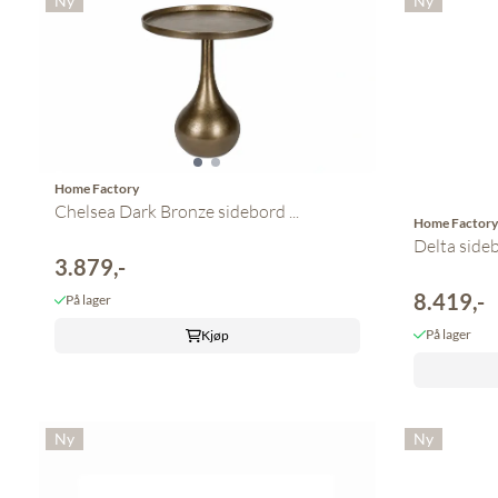
Ny
Ny
Home Factory
Chelsea Dark Bronze sidebord ...
Home Factor
Delta side
3.879,-
8.419,-
På lager
På lager
Kjøp
Ny
Ny