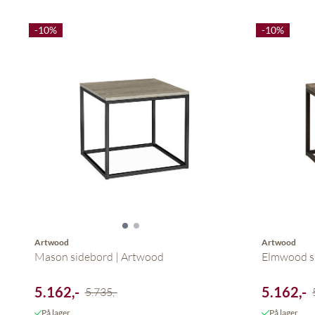
-10%
-10%
Artwood
Artwood
Mason sidebord | Artwood
Elmwood s
5.162,-
5.162,-
5.735,-
På lager
På lager