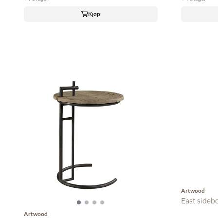
Kjøp
Artwood
East sideb
Artwood