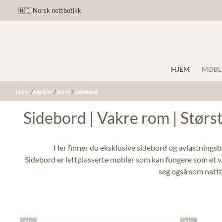
Hopp til innhold
🇳🇴 Norsk nettbutikk
HJEM
MØBL
Hjem
/
Møbler
/
Bord
/
Sidebord
Sidebord | Vakre rom | Størs
Her finner du eksklusive sidebord og avlastningsbo
Sidebord er lettplasserte møbler som kan fungere som et va
seg også som nattbo