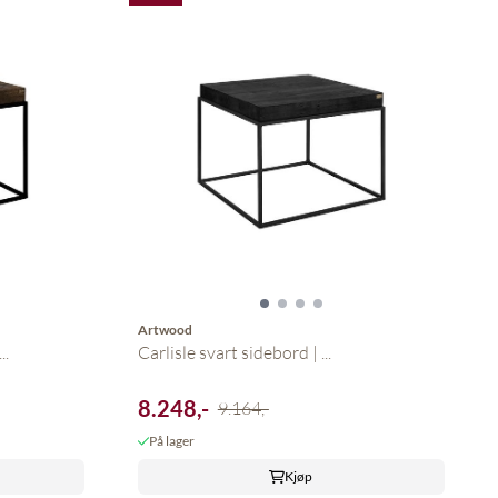
Artwood
..
Carlisle svart sidebord | ...
8.248,-
9.164,-
På lager
Kjøp