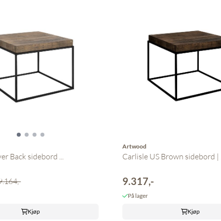
Artwood
ver Back sidebord ...
Carlisle US Brown sidebord | .
9.317,-
9.164,-
På lager
Kjøp
Kjøp