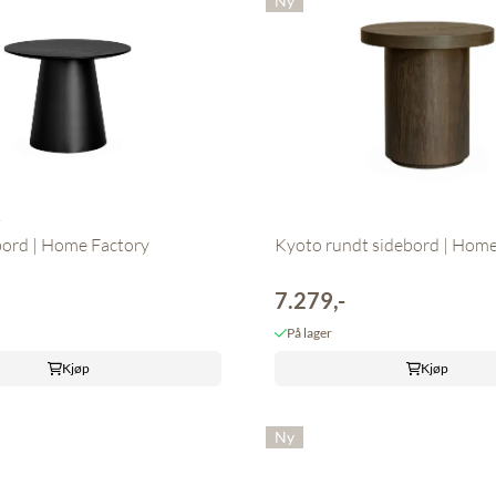
Ny
y
bord | Home Factory
Kyoto rundt sidebord | Home 
7.279,-
På lager
Kjøp
Kjøp
Ny