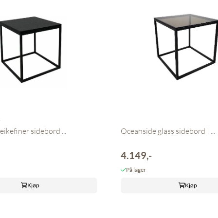
y
ikefiner sidebord ...
Oceanside glass sidebord | ...
4.149,-
På lager
Kjøp
Kjøp