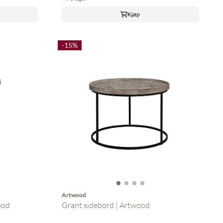
Kjøp
-15%
Artwood
ood
Grant sidebord | Artwood