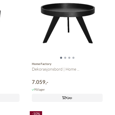
Home Factory
Dekorasjonsbord | Home ...
7.059,-
På lager
Kjøp
-10%