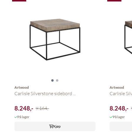
Artwood
Artwood
Carlisle Silverstone sidebord ...
Carlisle Sil
8.248,-
8.248,-
9.164,-
På lager
På lager
Kjøp