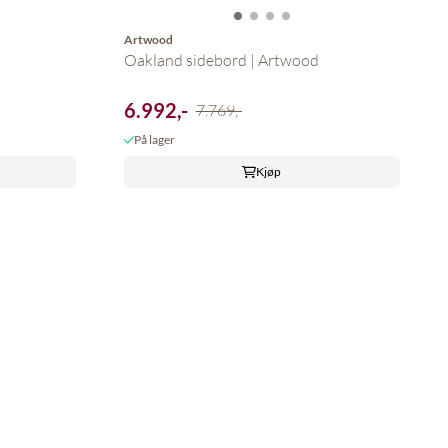
Artwood
Oakland sidebord | Artwood
6.992,-
7.769,-
På lager
Kjøp