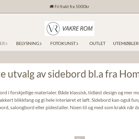
🚚 Fri frakt fra 5000kr
ER
BELYSNING
FOTOKUNST
OUTLET
UTEMØBLER
te utvalg av sidebord bl.a fra H
rd i forskjellige materialer. Både klassisk, tidløst design og mer
kkert blikkfang og gi hele interiøret et løft. Sidebord kan også 
rd, salongbord eller pidestaller. Noen til og med som krakk når du