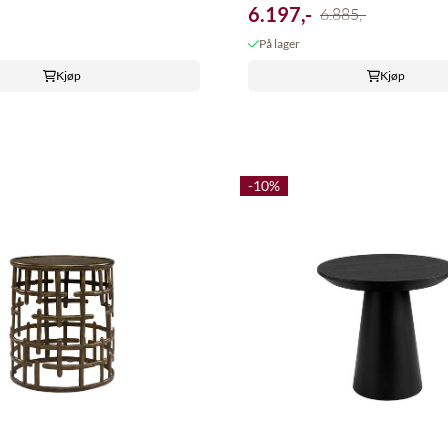
6.197,-
6.885,-
På lager
Kjøp
Kjøp
-10%