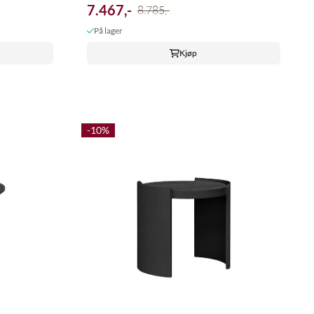
7.467,-
8.785,-
På lager
Kjøp
-10%