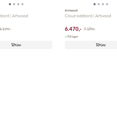
Artwood
ebord | Artwood
Cloud sidebord | Artwood
6.470,-
4.199,-
7.189,-
På lager
Kjøp
Kjøp