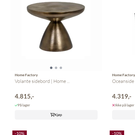
Home Factory
Home Factor
Volante sidebord | Home ...
Oceanside e
4.815,-
4.319,-
På lager
Ikke på lager
Kjøp
-10%
-10%