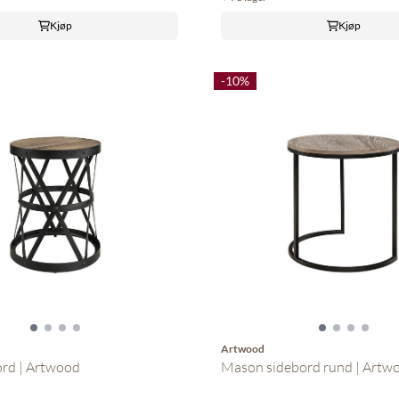
Kjøp
Kjøp
-10%
Artwood
ord | Artwood
Mason sidebord rund | Artw