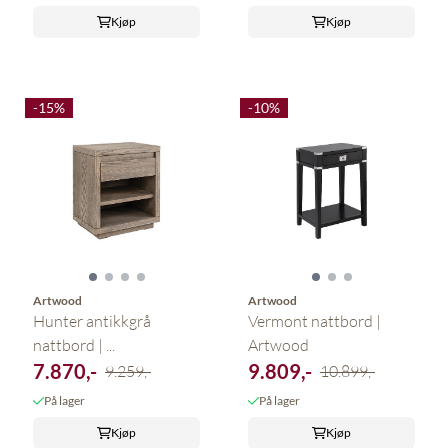
Kjøp
Kjøp
-15%
-10%
Artwood
Artwood
Hunter antikkgrå
Vermont nattbord |
nattbord | ...
Artwood
7.870,-
9.809,-
9.259,-
10.899,-
På lager
På lager
Kjøp
Kjøp