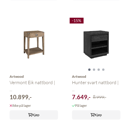
-15%
Artwood
Artwood
Vermont Eik nattbord |
Hunter svart nattbord |
...
...
10.899,-
7.649,-
8.999,-
Ikke på lager
På lager
Kjøp
Kjøp