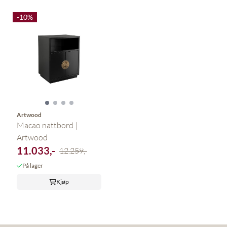
-10%
Artwood
Macao nattbord |
Artwood
11.033,-
12.259,-
På lager
Kjøp