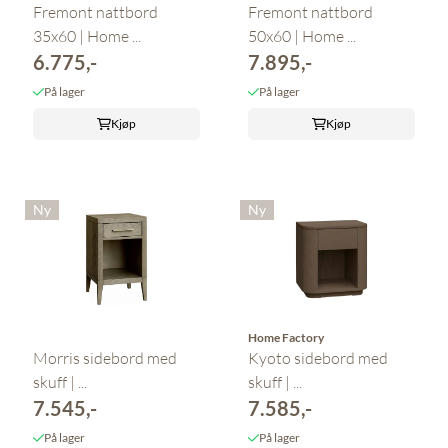
Fremont nattbord
Fremont nattbord
35x60 | Home ...
50x60 | Home ...
6.775,-
7.895,-
På lager
På lager
Kjøp
Kjøp
Ny
Ny
Home Factory
Morris sidebord med
Kyoto sidebord med
skuff | ...
skuff | ...
7.545,-
7.585,-
På lager
På lager