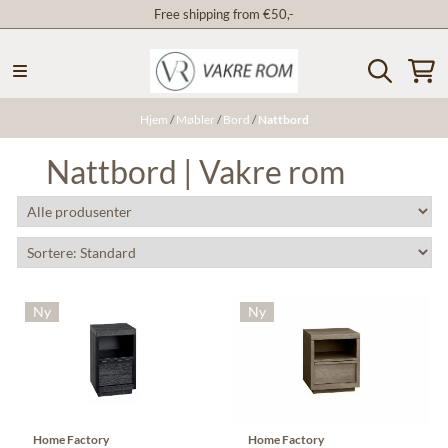
Free shipping from €50,-
Hopp til innhold
Hjem
/
Møbler
/
Bord
/
Nattbord
Nattbord | Vakre rom
Ny
Ny
Home Factory
Home Factory