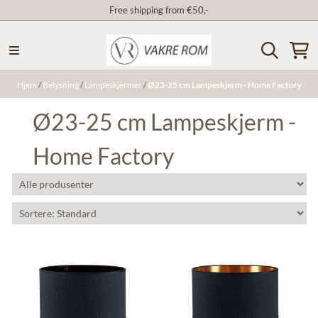
Free shipping from €50,-
Hopp til innhold
Hjem
/
Belysning
/
Lampeskjermer
/
Ø23-25 cm Lampeskjerm - Home Factory
Ø23-25 cm Lampeskjerm -
Home Factory