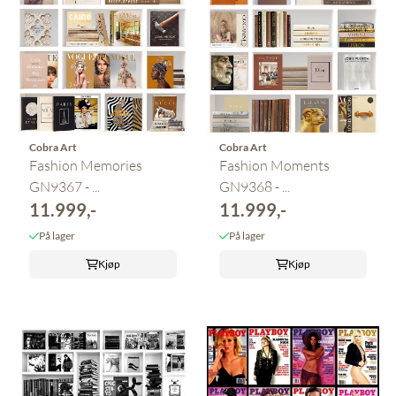
Cobra Art
Cobra Art
Fashion Memories
Fashion Moments
GN9367 - ...
GN9368 - ...
11.999,-
11.999,-
På lager
På lager
Kjøp
Kjøp