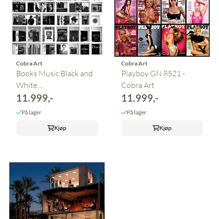
Cobra Art
Cobra Art
Books Music Black and
Playboy GN 8521 -
White ...
Cobra Art
11.999,-
11.999,-
På lager
På lager
Kjøp
Kjøp