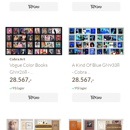
Kjøp
Kjøp
Cobra Art
Vogue Color Books
A Kind Of Blue GN9338
GN9268 - ...
- Cobra ...
28.567,-
28.567,-
På lager
På lager
Kjøp
Kjøp