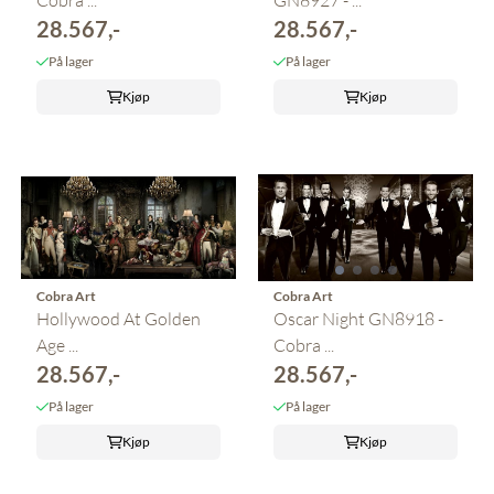
28.567,-
28.567,-
På lager
På lager
Kjøp
Kjøp
Cobra Art
Cobra Art
Hollywood At Golden
Oscar Night GN8918 -
Age ...
Cobra ...
28.567,-
28.567,-
På lager
På lager
Kjøp
Kjøp