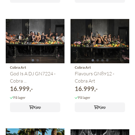
Cobra Art
Cobra Art
God Is A DJ GN7224 -
Flavours GN8912 -
Cobra ...
Cobra Art
16.999,-
16.999,-
På lager
På lager
Kjøp
Kjøp