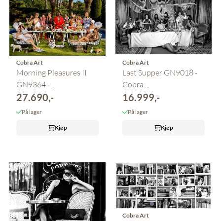
Cobra Art
Cobra Art
Morning Pleasures II
Last Supper GN9018 -
GN9364 - ...
Cobra ...
27.690,-
16.999,-
På lager
På lager
Kjøp
Kjøp
Cobra Art