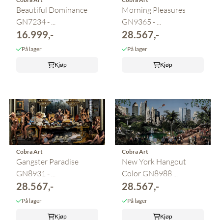
Beautiful Dominance
Morning Pleasures
GN7234 - ...
GN9365 - ...
16.999,-
28.567,-
På lager
På lager
Kjøp
Kjøp
Cobra Art
Cobra Art
Gangster Paradise
New York Hangout
GN8931 - ...
Color GN8988 ...
28.567,-
28.567,-
På lager
På lager
Kjøp
Kjøp