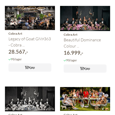
Cobra Art
Cobra Art
Legacy of Goat GN9363
Beautiful Dominance
- Cobra ...
Colour ...
28.567,-
16.999,-
På lager
På lager
Kjøp
Kjøp
Cobra Art
Cobra Art