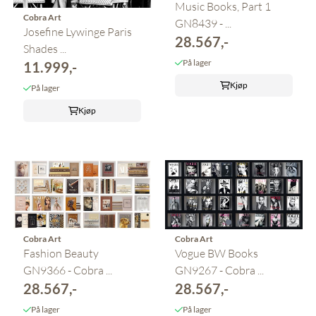
Music Books, Part 1
Cobra Art
GN8439 - ...
Josefine Lywinge Paris
28.567,-
Shades ...
På lager
11.999,-
Kjøp
På lager
Kjøp
Cobra Art
Cobra Art
Fashion Beauty
Vogue BW Books
GN9366 - Cobra ...
GN9267 - Cobra ...
28.567,-
28.567,-
På lager
På lager