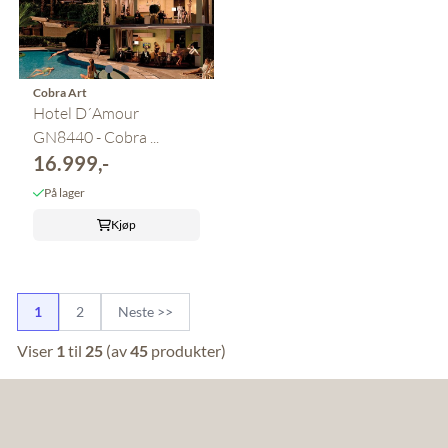
Cobra Art
Hotel D´Amour
GN8440 - Cobra ...
16.999,-
På lager
Kjøp
1
2
Neste >>
Viser
1
til
25
(av
45
produkter)