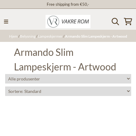
Free shipping from €50,-
Hopp til innhold
Hjem
/
Belysning
/
Lampeskjermer
/
Armando Slim Lampeskjerm - Artwood
Armando Slim
Lampeskjerm - Artwood