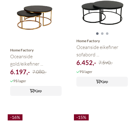
Home Factory
Oceanside eikefiner
Home Factory
sofabord ...
Oceanside
6.452,-
7.590,-
gold/eikefiner ...
6.197,-
7.080,-
På lager
På lager
Kjøp
Kjøp
-16%
-15%