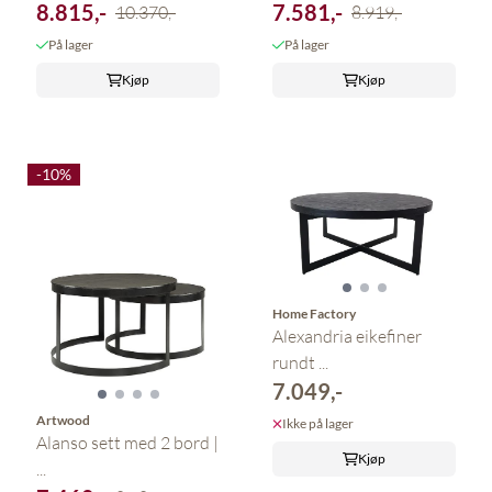
8.815,-
7.581,-
10.370,-
8.919,-
På lager
På lager
Kjøp
Kjøp
-10%
Home Factory
Alexandria eikefiner
rundt ...
7.049,-
Artwood
Ikke på lager
Alanso sett med 2 bord |
Kjøp
...