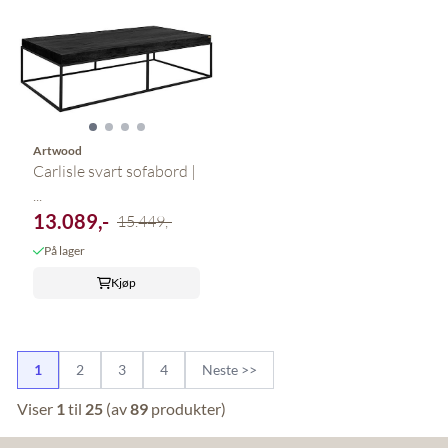
Artwood
Carlisle svart sofabord |
...
13.089,-
15.449,-
På lager
Kjøp
1
2
3
4
Neste >>
Viser
1
til
25
(av
89
produkter)