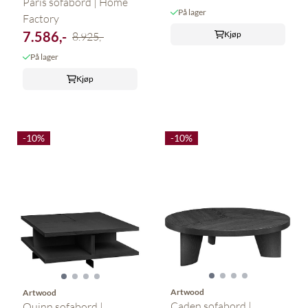
Paris sofabord | Home
På lager
Factory
7.586,-
Kjøp
8.925,-
På lager
Kjøp
-10%
-10%
Artwood
Artwood
Caden sofabord |
Quinn sofabord |