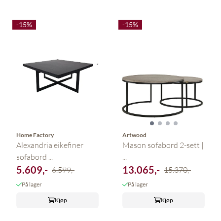
-15%
-15%
Home Factory
Artwood
Alexandria eikefiner
Mason sofabord 2-sett |
sofabord ...
...
5.609,-
13.065,-
6.599,-
15.370,-
På lager
På lager
Kjøp
Kjøp