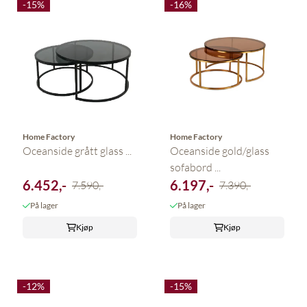
-15%
-16%
Home Factory
Home Factory
Oceanside grått glass ...
Oceanside gold/glass
sofabord ...
6.452,-
6.197,-
7.590,-
7.390,-
På lager
På lager
Kjøp
Kjøp
-12%
-15%