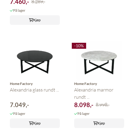
7.460,-
8.289,-
På lager
Kjøp
-10%
Home Factory
Home Factory
Alexandria glass rundt ...
Alexandria marmor
rundt ...
7.049,-
8.098,-
8.998,-
På lager
På lager
Kjøp
Kjøp