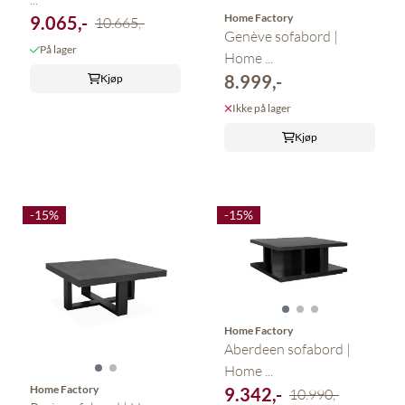
Home Factory
9.065,-
10.665,-
Genève sofabord |
På lager
Home ...
8.999,-
Kjøp
Ikke på lager
Kjøp
-15%
-15%
Home Factory
Aberdeen sofabord |
Home ...
Home Factory
9.342,-
10.990,-