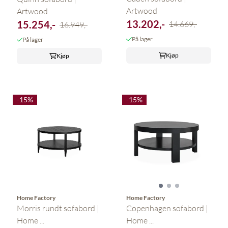
Artwood
Artwood
13.202,-
15.254,-
14.669,-
16.949,-
På lager
På lager
Kjøp
Kjøp
-15%
-15%
Home Factory
Home Factory
Morris rundt sofabord |
Copenhagen sofabord |
Home ...
Home ...