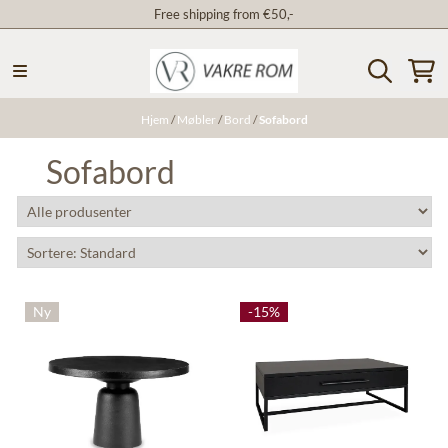
Free shipping from €50,-
Hopp til innhold
Hjem
/
Møbler
/
Bord
/
Sofabord
Sofabord
Ny
-15%