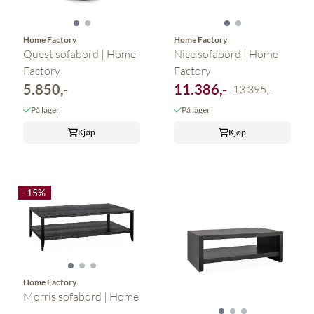
Home Factory
Home Factory
Quest sofabord | Home
Nice sofabord | Home
Factory
Factory
5.850,-
11.386,-
13.395,-
På lager
På lager
Kjøp
Kjøp
-15%
Home Factory
Morris sofabord | Home
...