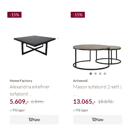
-15%
-15%
Home Factory
Artwood
Alexandria eikefiner
Mason sofabord 2-sett |
sofabord ...
...
5.609,-
13.065,-
6.599,-
15.370,-
På lager
På lager
Kjøp
Kjøp