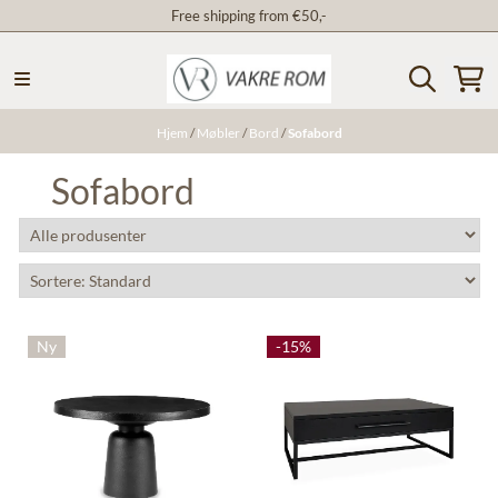
Free shipping from €50,-
Hopp til innhold
Hjem
/
Møbler
/
Bord
/
Sofabord
Sofabord
Ny
-15%