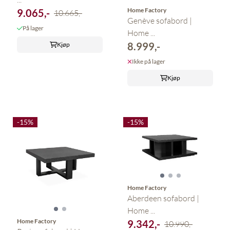
Home Factory
9.065,-
10.665,-
Genève sofabord |
På lager
Home ...
8.999,-
Kjøp
Ikke på lager
Kjøp
-15%
-15%
Home Factory
Aberdeen sofabord |
Home ...
Home Factory
9.342,-
10.990,-