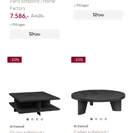
Paris sofabord | Home
På lager
Factory
7.586,-
Kjøp
8.925,-
På lager
Kjøp
-10%
-10%
Artwood
Artwood
Caden sofabord |
Quinn sofabord |