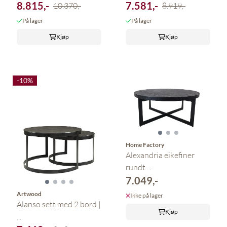
8.815,-
7.581,-
10.370,-
8.919,-
På lager
På lager
Kjøp
Kjøp
-10%
Home Factory
Alexandria eikefiner
rundt ...
7.049,-
Artwood
Ikke på lager
Alanso sett med 2 bord |
Kjøp
...