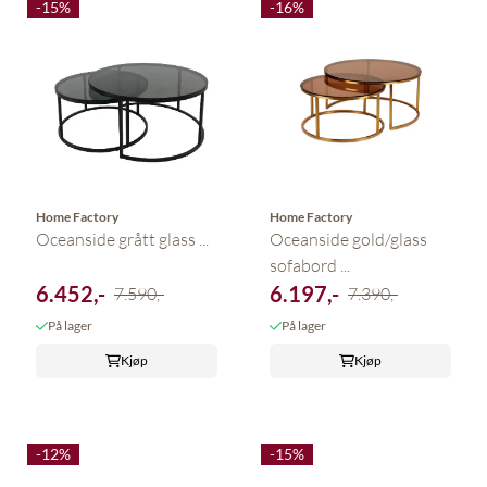
-15%
-16%
Home Factory
Home Factory
Oceanside grått glass ...
Oceanside gold/glass
sofabord ...
6.452,-
6.197,-
7.590,-
7.390,-
På lager
På lager
Kjøp
Kjøp
-12%
-15%