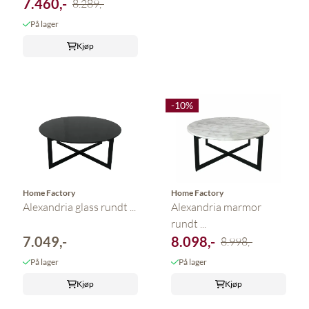
7.460,-
8.289,-
På lager
Kjøp
-10%
Home Factory
Home Factory
Alexandria glass rundt ...
Alexandria marmor
rundt ...
7.049,-
8.098,-
8.998,-
På lager
På lager
Kjøp
Kjøp