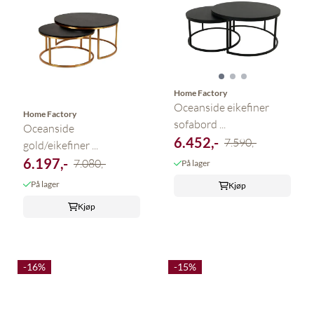
Home Factory
Oceanside eikefiner
Home Factory
sofabord ...
Oceanside
6.452,-
7.590,-
gold/eikefiner ...
6.197,-
7.080,-
På lager
På lager
Kjøp
Kjøp
-16%
-15%