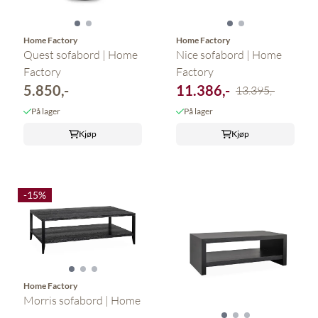
Home Factory
Home Factory
Quest sofabord | Home
Nice sofabord | Home
Factory
Factory
5.850,-
11.386,-
13.395,-
På lager
På lager
Kjøp
Kjøp
-15%
Home Factory
Morris sofabord | Home
...