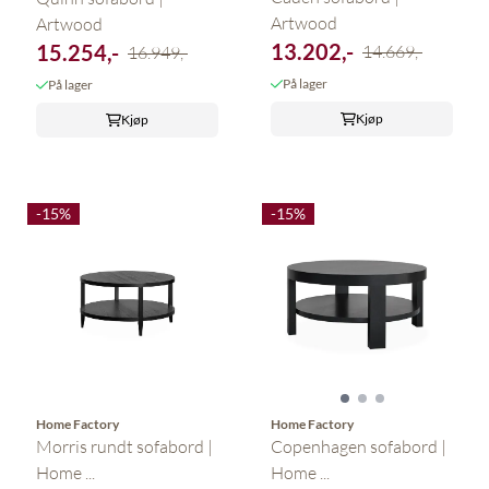
Artwood
Artwood
13.202,-
15.254,-
14.669,-
16.949,-
På lager
På lager
Kjøp
Kjøp
-15%
-15%
Home Factory
Home Factory
Morris rundt sofabord |
Copenhagen sofabord |
Home ...
Home ...