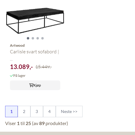
Artwood
Carlisle svart sofabord |
...
13.089,-
15.449,-
På lager
Kjøp
1
2
3
4
Neste >>
Viser
1
til
25
(av
89
produkter)