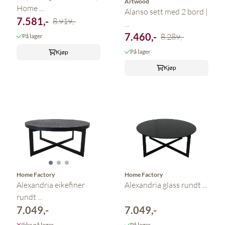
Artwood
Home ...
Alanso sett med 2 bord |
7.581,-
8.919,-
...
7.460,-
8.289,-
På lager
På lager
Kjøp
Kjøp
Home Factory
Home Factory
Alexandria eikefiner
Alexandria glass rundt ...
rundt ...
7.049,-
7.049,-
Ikke på lager
På lager