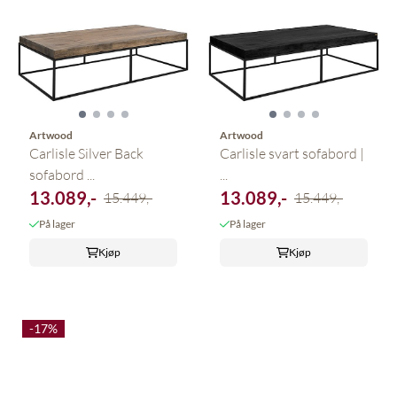
Artwood
Artwood
Carlisle Silver Back
Carlisle svart sofabord |
sofabord ...
...
13.089,-
13.089,-
15.449,-
15.449,-
På lager
På lager
Kjøp
Kjøp
-17%