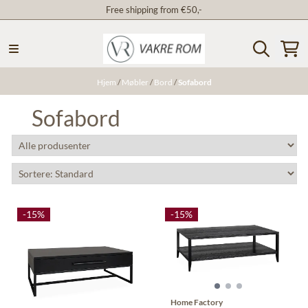
Free shipping from €50,-
Hopp til innhold
Hjem
/
Møbler
/
Bord
/
Sofabord
Sofabord
-15%
-15%
Home Factory