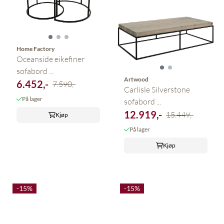
Home Factory
Oceanside eikefiner
sofabord ...
Artwood
6.452,-
7.590,-
Carlisle Silverstone
På lager
sofabord ...
12.919,-
15.449,-
Kjøp
På lager
Kjøp
-15%
-15%