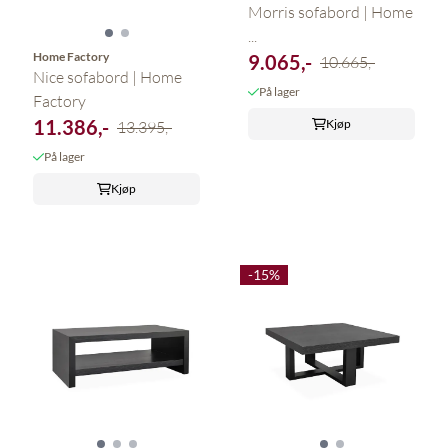
Morris sofabord | Home
...
Home Factory
9.065,-
10.665,-
Nice sofabord | Home
På lager
Factory
11.386,-
Kjøp
13.395,-
På lager
Kjøp
-15%