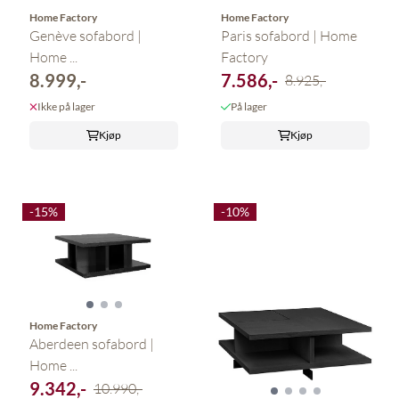
Home Factory
Home Factory
Genève sofabord |
Paris sofabord | Home
Home ...
Factory
8.999,-
7.586,-
8.925,-
Ikke på lager
På lager
Kjøp
Kjøp
-15%
-10%
Home Factory
Aberdeen sofabord |
Home ...
9.342,-
10.990,-