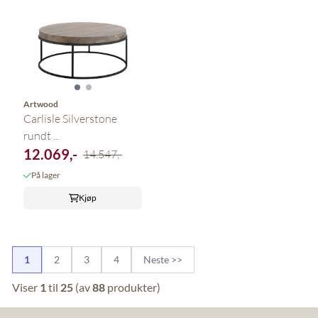
Artwood
Carlisle Silverstone
rundt ...
12.069,-
14.547,-
På lager
Kjøp
1
2
3
4
Neste >>
Viser
1
til
25
(av
88
produkter)