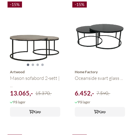
-15%
-15%
Artwood
Home Factory
Mason sofabord 2-sett |
Oceanside svart glass ...
...
13.065,-
6.452,-
15.370,-
7.590,-
På lager
På lager
Kjøp
Kjøp