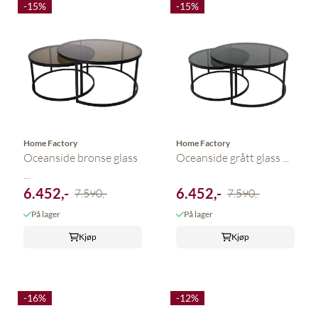
-15%
-15%
Home Factory
Home Factory
Oceanside bronse glass
Oceanside grått glass ...
...
6.452,-
6.452,-
7.590,-
7.590,-
På lager
På lager
Kjøp
Kjøp
-16%
-12%