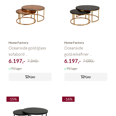
Home Factory
Home Factory
Oceanside gold/glass
Oceanside
sofabord ...
gold/eikefiner ...
6.197,-
6.197,-
7.390,-
7.080,-
På lager
På lager
Kjøp
Kjøp
-15%
-16%