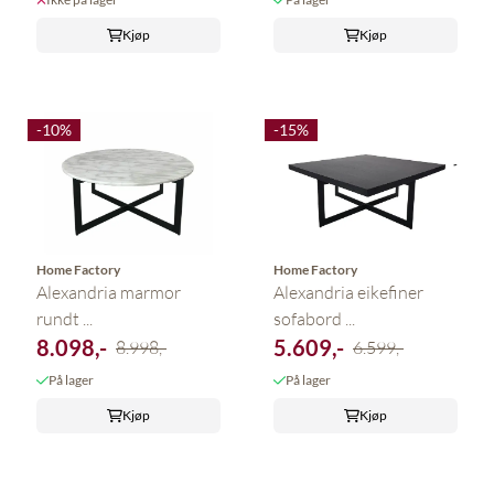
Kjøp
Kjøp
-10%
-15%
Home Factory
Home Factory
Alexandria marmor
Alexandria eikefiner
rundt ...
sofabord ...
8.098,-
5.609,-
8.998,-
6.599,-
På lager
På lager
Kjøp
Kjøp