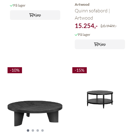
Artwood
På lager
Quinn sofabord |
Kjøp
Artwood
15.254,-
16.949,-
På lager
Kjøp
-10%
-15%