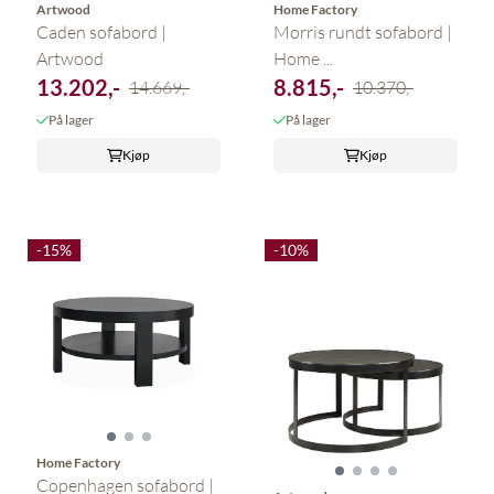
Artwood
Home Factory
Caden sofabord |
Morris rundt sofabord |
Artwood
Home ...
13.202,-
8.815,-
14.669,-
10.370,-
På lager
På lager
Kjøp
Kjøp
-15%
-10%
Home Factory
Copenhagen sofabord |