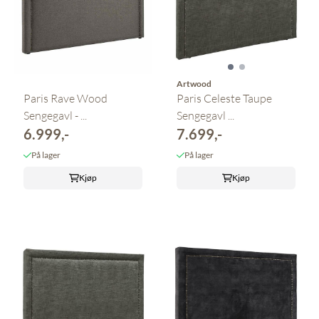
Artwood
Paris Rave Wood
Paris Celeste Taupe
Sengegavl - ...
Sengegavl ...
6.999,-
7.699,-
På lager
På lager
Kjøp
Kjøp