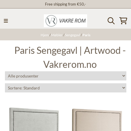
Free shipping from €50,-
Hopp til innhold
Hjem
/
Møbler
/
Sengegavl
/
Paris
Paris Sengegavl | Artwood -
Vakrerom.no