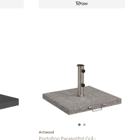
Kjøp
Artwood
Portofino Parasollfot Grå - ...
.