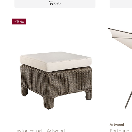
Kjøp
-10%
Artwood
Portofino 
Layton Fotpall - Artwood