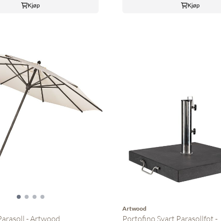
Kjøp
Kjøp
Artwood
Parasoll - Artwood
Portofino Svart Parasollfot - ..