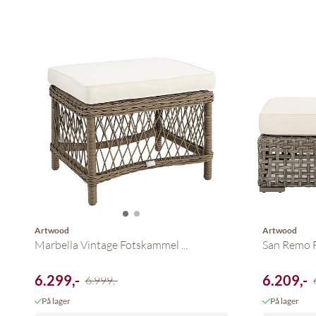
Artwood
Artwood
Marbella Vintage Fotskammel ...
San Remo F
6.299,-
6.209,-
6.999,-
På lager
På lager