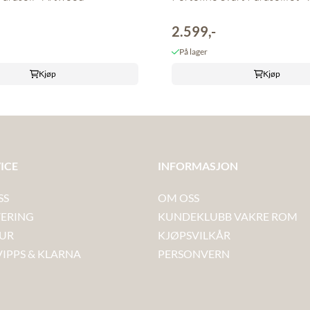
-
2.599,-
På lager
Kjøp
Kjøp
ICE
INFORMASJON
SS
OM OSS
VERING
KUNDEKLUBB VAKRE ROM
TUR
KJØPSVILKÅR
VIPPS & KLARNA
PERSONVERN