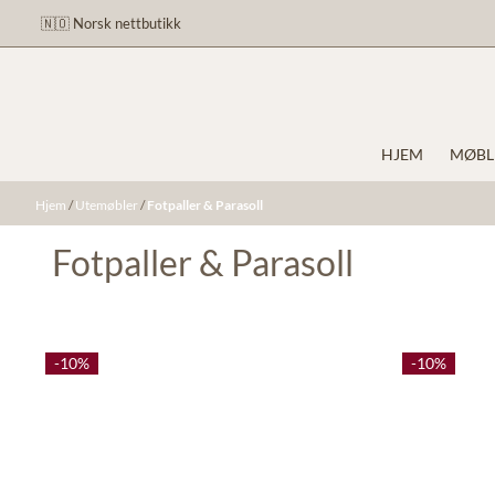
Hopp til innhold
🇳🇴 Norsk nettbutikk
HJEM
MØBL
Hjem
/
Utemøbler
/
Fotpaller & Parasoll
Fotpaller & Parasoll
-10%
-10%