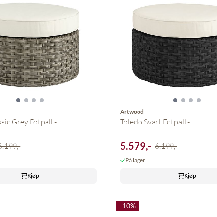
Artwood
ic Grey Fotpall - ...
Toledo Svart Fotpall - ...
5.579,-
6.199,-
6.199,-
På lager
Kjøp
Kjøp
-10%