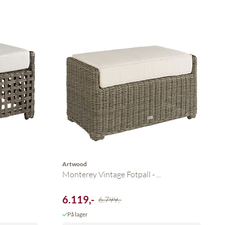
Artwood
Monterey Vintage Fotpall - ...
6.119,-
6.799,-
På lager