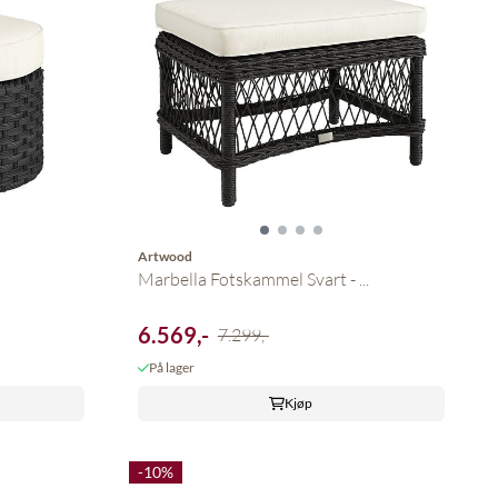
Artwood
Marbella Fotskammel Svart - ...
6.569,-
7.299,-
På lager
Kjøp
-10%