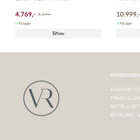
10.999,
4.769,-
5.299,-
På lager
På lager
Kjøp
KUNDESERV
KONTAKT O
FRAKT & LE
BYTTE & RE
BETALING - 