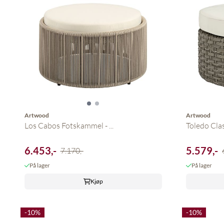
Artwood
Artwood
Los Cabos Fotskammel - ...
Toledo Class
6.453,-
5.579,-
7.170,-
På lager
På lager
Kjøp
-10%
-10%