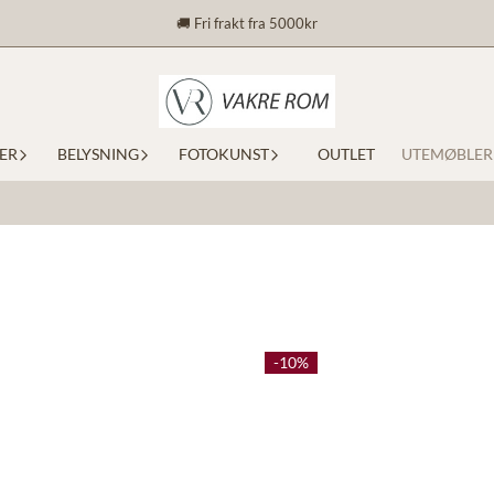
🚚 Fri frakt fra 5000kr
ER
BELYSNING
FOTOKUNST
OUTLET
UTEMØBLER
-10%