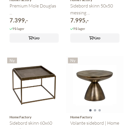
Premium Mole Douglas
Sidebord skinn 50x50
...
messing ...
7.399,-
7.995,-
På lager
På lager
Kjøp
Kjøp
Ny
Ny
Home Factory
Home Factory
Sidebord skinn 60x60
Volante sidebord | Home