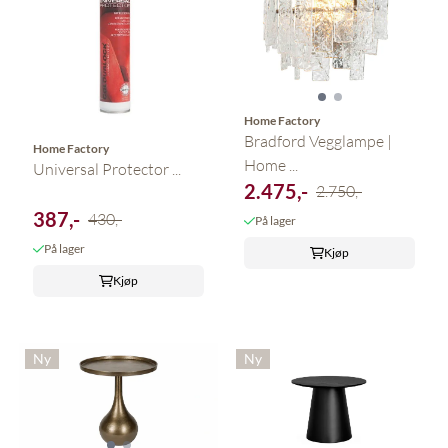
Home Factory
Bradford Vegglampe |
Home Factory
Home ...
Universal Protector ...
2.475,-
2.750,-
387,-
430,-
På lager
På lager
Kjøp
Kjøp
Ny
Ny