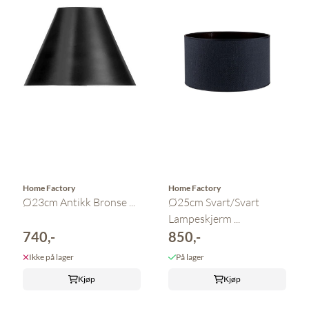
Home Factory
Home Factory
Ø23cm Antikk Bronse ...
Ø25cm Svart/Svart
Lampeskjerm ...
740,-
850,-
Ikke på lager
På lager
Kjøp
Kjøp