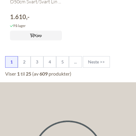
Ø50cm Svart/Svart Lin ...
1.610,-
På lager
Kjøp
1
2
3
4
5
...
Neste >>
Viser
1
til
25
(av
609
produkter)