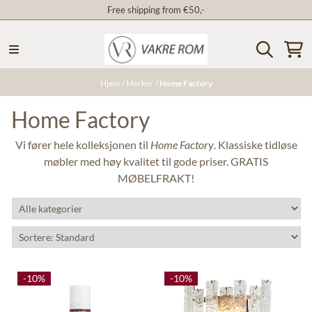
Free shipping from €50,-
Hopp til innhold
Hjem
/
Merker
/
Home Factory
Home Factory
Vi fører hele kolleksjonen til
Home Factory
. Klassiske tidløse
møbler med høy kvalitet til gode priser. GRATIS
MØBELFRAKT!
-10%
-10%