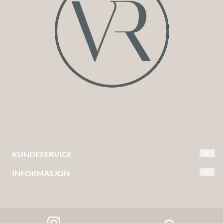
KUNDESERVICE
INFORMASJON
KONTAKT OSS
FRAKT & LEVERING
OM OSS
BYTTE & RETUR
KUNDEKLUBB VAKRE ROM
BETALING - VIPPS & KLARNA
KJØPSVILKÅR