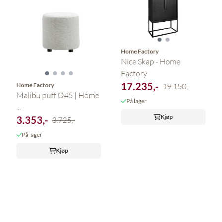
Home Factory
Nice Skap - Home
Factory
17.235,-
Home Factory
19.150,-
Malibu puff Ø45 | Home
På lager
...
Kjøp
3.353,-
3.725,-
På lager
Kjøp