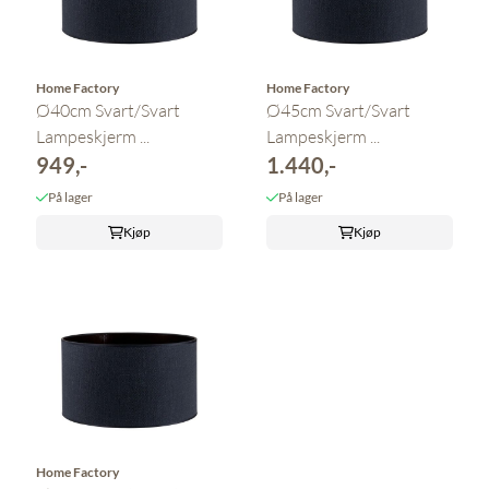
Home Factory
Home Factory
Ø40cm Svart/Svart
Ø45cm Svart/Svart
Lampeskjerm ...
Lampeskjerm ...
949,-
1.440,-
På lager
På lager
Kjøp
Kjøp
Home Factory