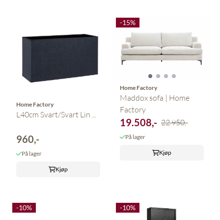
-15%
Home Factory
Maddox sofa | Home
Home Factory
Factory
L40cm Svart/Svart Lin ...
19.508,-
22.950,-
960,-
På lager
Kjøp
På lager
Kjøp
-10%
-10%