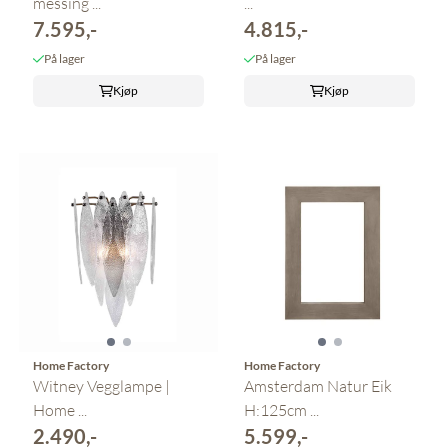
messing ...
...
7.595,-
4.815,-
På lager
På lager
Kjøp
Kjøp
Home Factory
Home Factory
Witney Vegglampe |
Amsterdam Natur Eik
Home ...
H:125cm ...
2.490,-
5.599,-