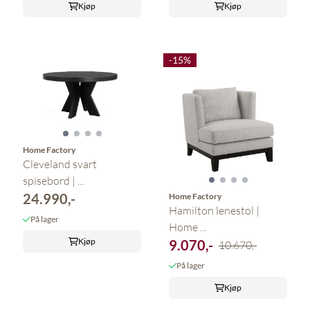
Kjøp
Kjøp
-15%
Home Factory
Cleveland svart
spisebord | ...
24.990,-
Home Factory
Hamilton lenestol |
På lager
Home ...
Kjøp
9.070,-
10.670,-
På lager
Kjøp