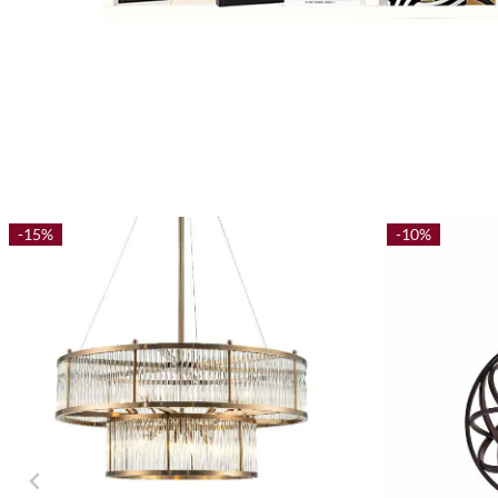
-15%
-10%