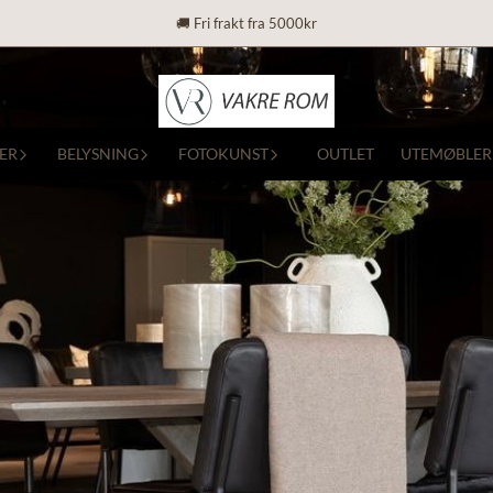
🚚 Fri frakt fra 5000kr
ER
BELYSNING
FOTOKUNST
OUTLET
UTEMØBLER