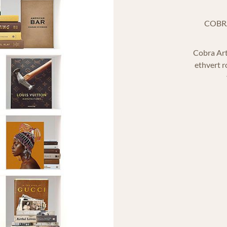
COBR
Cobra Art
ethvert r
På lager